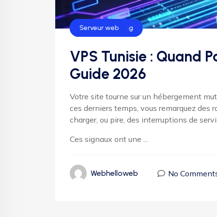
Hébergement
Helloweb Hosting
Serveur web
VPS Tunisie : Quand Pa
Guide 2026
Votre site tourne sur un hébergement mutua
ces derniers temps, vous remarquez des r
charger, ou pire, des interruptions de ser
Ces signaux ont une ...
No Comment
Webhelloweb