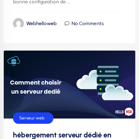
bonne configuration de ...
No Comments
Webhelloweb
Hébergement
Serveur web
hébergement serveur dédié en