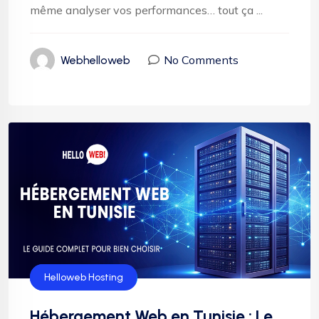
même analyser vos performances… tout ça ...
No Comments
Webhelloweb
Hébergement
Helloweb Hosting
Hébergement Web en Tunisie : Le