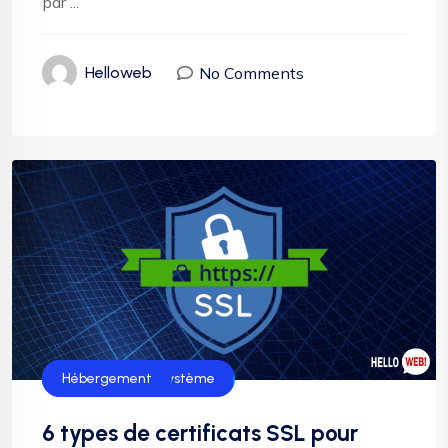
par ...
No Comments
Helloweb
Administration système
Hébergement
6 types de certificats SSL pour