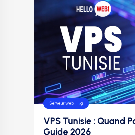
Hébergement
Helloweb Hosting
Serveur web
VPS Tunisie : Quand Pa
Guide 2026