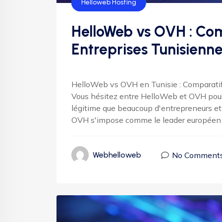
Hébergement
Helloweb Hosting
HelloWeb vs OVH : Com
Entreprises Tunisienn
HelloWeb vs OVH en Tunisie : Comparat
Vous hésitez entre HelloWeb et OVH pour 
légitime que beaucoup d'entrepreneurs et
OVH s'impose comme le leader européen d
No Comment
Webhelloweb