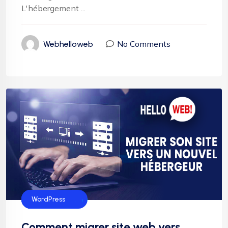
L'hébergement ...
No Comments
Webhelloweb
Hébergement
SEO
Serveur web
WordPress
Comment migrer site web vers