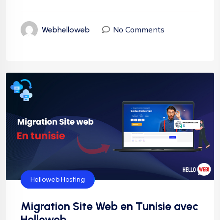
No Comments
Webhelloweb
Hébergement
Helloweb Hosting
Migration Site Web en Tunisie avec
Helloweb