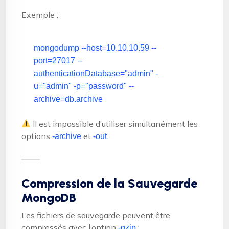
Exemple :
mongodump --host=10.10.10.59 --
port=27017 --
authenticationDatabase=
"admin"
-
u=
"admin"
-p=
"password"
--
archive=db.archive
Il est impossible d’utiliser simultanément les
options
et
.
-archive
-out
Compression de la Sauvegarde
MongoDB
Les fichiers de sauvegarde peuvent être
compressés avec l’option
:
-gzip