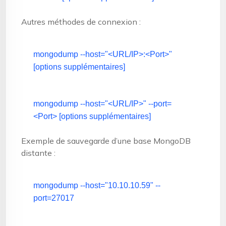
Autres méthodes de connexion :
mongodump --host=
"<URL/IP>:<Port>"
[options supplémentaires]
mongodump --host=
"<URL/IP>"
--port=
<Port> [options supplémentaires]
Exemple de sauvegarde d’une base MongoDB
distante :
mongodump --host=
"10.10.10.59"
--
port=27017