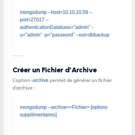
mongodump --host=10.10.10.59 --
port=27017 --
authenticationDatabase=
"admin"
-
u=
"admin"
-p=
"password"
--out=dbbackup
Créer un Fichier d’Archive
L’option
permet de générer un fichier
-archive
d’archive :
mongodump --archive=<Fichier> [options
supplémentaires]