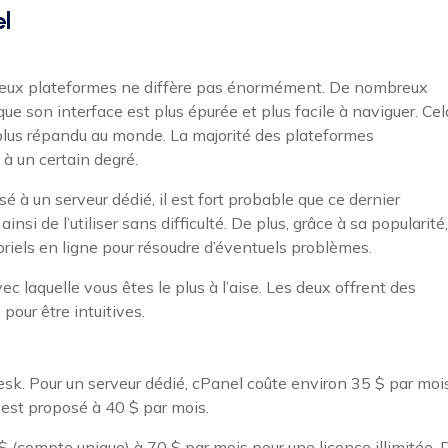
l
s deux plateformes ne diffère pas énormément. De nombreux
ue son interface est plus épurée et plus facile à naviguer. Cel
 plus répandu au monde. La majorité des plateformes
à un certain degré.
 à un serveur dédié, il est fort probable que ce dernier
si de l’utiliser sans difficulté. De plus, grâce à sa popularité,
riels en ligne pour résoudre d’éventuels problèmes.
ec laquelle vous êtes le plus à l’aise. Les deux offrent des
pour être intuitives.
sk. Pour un serveur dédié, cPanel coûte environ 35 $ par moi
est proposé à 40 $ par mois.
 $ (compte unique) à 70 $ par mois pour une licence illimitée. 