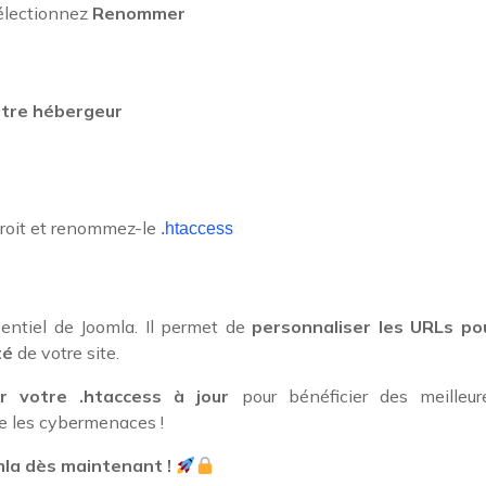
électionnez
Renommer
votre hébergeur
c droit et renommez-le
.htaccess
entiel de Joomla. Il permet de
personnaliser les URLs po
té
de votre site.
r votre .htaccess à jour
pour bénéficier des meilleur
re les cybermenaces !
mla dès maintenant !