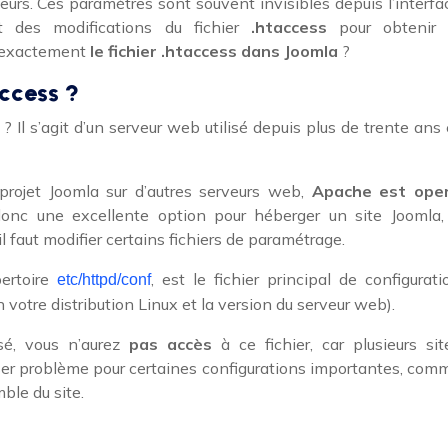
teurs. Ces paramètres sont souvent invisibles depuis l’interfa
nt des modifications du fichier
.htaccess
pour obtenir 
t exactement
le fichier .htaccess dans Joomla
?
access ?
? Il s’agit d’un serveur web utilisé depuis plus de trente ans 
projet Joomla sur d’autres serveurs web,
Apache est ope
 donc une excellente option pour héberger un site Joomla,
il faut modifier certains fichiers de paramétrage.
pertoire
, est le fichier principal de configurati
etc/httpd/conf
 votre distribution Linux et la version du serveur web).
sé, vous n’aurez
pas accès
à ce fichier, car plusieurs sit
ser problème pour certaines configurations importantes, com
ble du site.