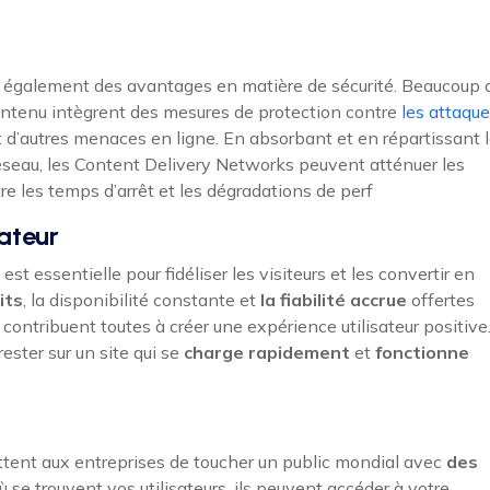
 également des avantages en matière de sécurité. Beaucoup 
contenu intègrent des mesures de protection contre
les attaqu
 d’autres menaces en ligne. En absorbant et en répartissant 
 réseau, les Content Delivery Networks peuvent atténuer les
re les temps d’arrêt et les dégradations de perf
sateur
 est essentielle pour fidéliser les visiteurs et les convertir en
its
, la disponibilité constante et
la fiabilité accrue
offertes
ontribuent toutes à créer une expérience utilisateur positive
rester sur un site qui se
charge rapidement
et
fonctionne
ent aux entreprises de toucher un public mondial avec
des
ù se trouvent vos utilisateurs, ils peuvent accéder à votre