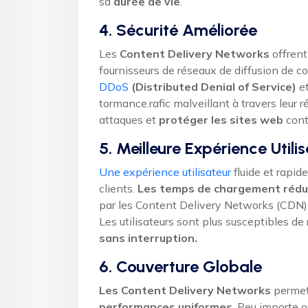
sa
durée de vie
.
4. Sécurité Améliorée
Les
Content Delivery Networks
offrent
fournisseurs de réseaux de diffusion de 
DDoS
(Distributed Denial of Service)
et
tormance.
rafic malveillant à travers leur
attaques et
protéger les sites web
cont
5. Meilleure Expérience Utili
Une expérience utilisateur
fluide et rapide
clients.
Les temps de chargement rédu
par les Content Delivery Networks (CDN) c
Les utilisateurs sont plus susceptibles de 
sans interruption.
6. Couverture Globale
Les Content Delivery Networks
permett
performances uniformes
. Peu importe o