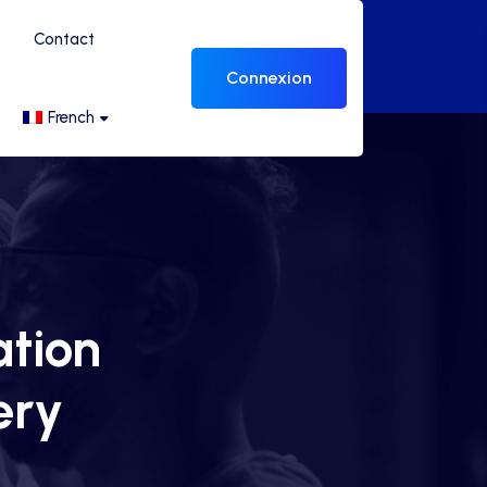
Contact
Connexion
French
ation
ery