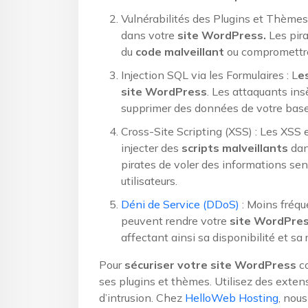
Vulnérabilités des Plugins et Thèmes
dans votre
site WordPress.
Les pira
du
code malveillant
ou compromettre
Injection SQL via les Formulaires : L
e
site WordPress
. Les attaquants in
supprimer des données de votre base, 
Cross-Site Scripting (XSS) : Les XSS 
injecter des
scripts malveillants
dans
pirates de voler des informations se
utilisateurs.
Déni de Service (DDoS)
: Moins fréq
peuvent rendre votre
site WordPre
affectant ainsi sa disponibilité et sa 
Pour
sécuriser votre site WordPress
co
ses plugins et thèmes. Utilisez des extens
d’intrusion. Chez
HelloWeb Hosting
, nous