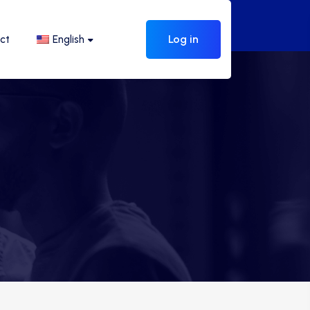
Log in
ct
English
s