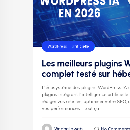
intelligence artificielle
SEO
WordPress
Les meilleurs plugins 
complet testé sur hé
L'écosystème des plugins WordPress IA co
plugins intégrant l'intelligence artificiel
rédiger vos articles, optimiser votre SEO
vos performances… tout ça ...
No Comment
Webhelloweb