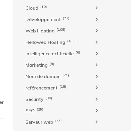
(10)
Cloud
(27)
Développement
(108)
Web Hosting
(45)
Helloweb Hosting
(6)
intelligence artificielle
f
(9)
Marketing
(21)
Nom de domain
(18)
référencement
(38)
Security
er
(25)
SEO
(43)
Serveur web