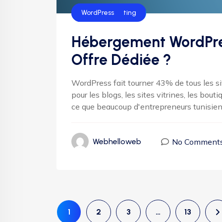
Web Hosting
Helloweb Hosting
WordPress
Hébergement WordPress
Offre Dédiée ?
WordPress fait tourner 43% de tous les s
pour les blogs, les sites vitrines, les b
ce que beaucoup d'entrepreneurs tunisien
No Comment
Webhelloweb
1
2
3
…
13