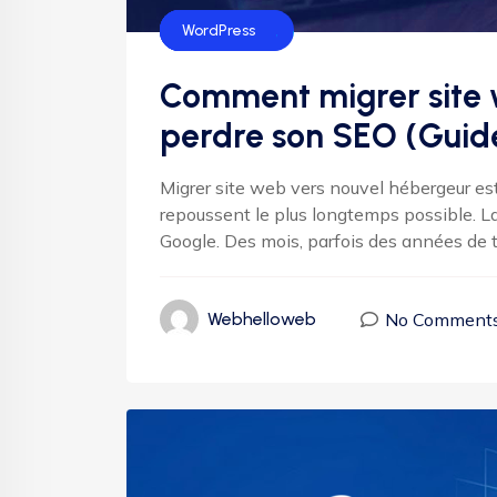
Web Hosting
SEO
Serveur web
WordPress
Comment migrer site 
perdre son SEO (Guid
Migrer site web vers nouvel hébergeur est
repoussent le plus longtemps possible. La
Google. Des mois, parfois des années de tra
No Comment
Webhelloweb