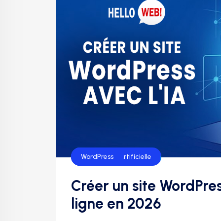
Web Hosting
intelligence artificielle
WordPress
Créer un site WordPress
ligne en 2026