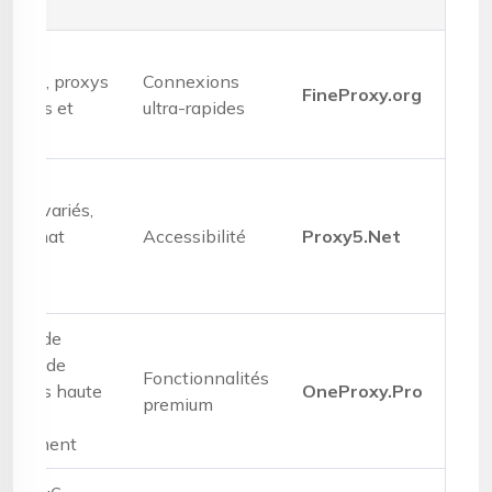
és
éseau
ndial, proxys
Connexions
FineProxy.org
rtagés et
ultra-rapides
diés
oxys variés,
nonymat
Accessibilité
Proxy5.Net
evé
oxys de
ntres de
Fonctionnalités
nnées haute
OneProxy.Pro
premium
tesse,
iffrement