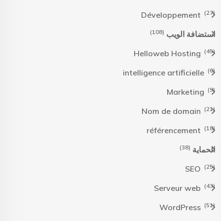
(27)
Développement
(108)
استضافة الويب
(45)
Helloweb Hosting
(6)
intelligence artificielle
(9)
Marketing
(21)
Nom de domain
(18)
référencement
(38)
الحماية
(25)
SEO
(43)
Serveur web
(51)
WordPress