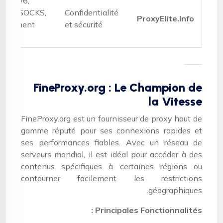
v4/IPv6,
oxys SOCKS,
Confidentialité
ProxyElite.Info
iffrement
et sécurité
vancé
FineProxy.org : Le Champion de
la Vitesse
FineProxy.org est un fournisseur de proxy haut de
gamme réputé pour ses connexions rapides et
ses performances fiables. Avec un réseau de
serveurs mondial, il est idéal pour accéder à des
contenus spécifiques à certaines régions ou
contourner facilement les restrictions
géographiques.
Principales Fonctionnalités :