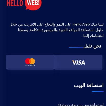
تساعدك HelloWeb على النمو والنجاح على الإنترنت من خلال
حلول استضافة المواقع القوية والميسورة التكلفة. يسعدنا
انضمامك إلينا.
نحن نقبل
استضافة الويب
استضافة ويب سريعة وموثوقة