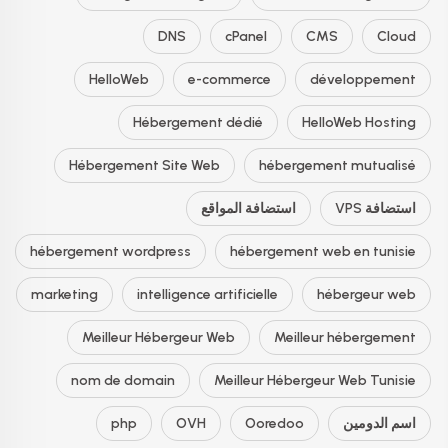
DNS
cPanel
CMS
Cloud
HelloWeb
e-commerce
développement
Hébergement dédié
HelloWeb Hosting
Hébergement Site Web
hébergement mutualisé
استضافة VPS
استضافة المواقع
hébergement wordpress
hébergement web en tunisie
marketing
intelligence artificielle
hébergeur web
Meilleur Hébergeur Web
Meilleur hébergement
nom de domain
Meilleur Hébergeur Web Tunisie
اسم الدومين
Ooredoo
OVH
php